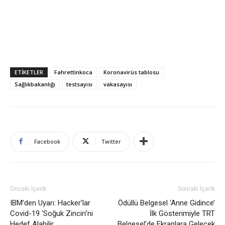
ETIKETLER
Fahrettinkoca
Koronavirüs tablosu
Sağlıkbakanlığı
testsayısı
vakasayısı
Facebook
Twitter
Önceki İçerik
Sonraki İçerik
IBM’den Uyarı: Hacker’lar
Ödüllü Belgesel ‘Anne Gidince’
Covid-19 ‘Soğuk Zinciri’ni
İlk Gösterimiyle TRT
Hedef Alabilir
Belgesel’de Ekranlara Gelecek