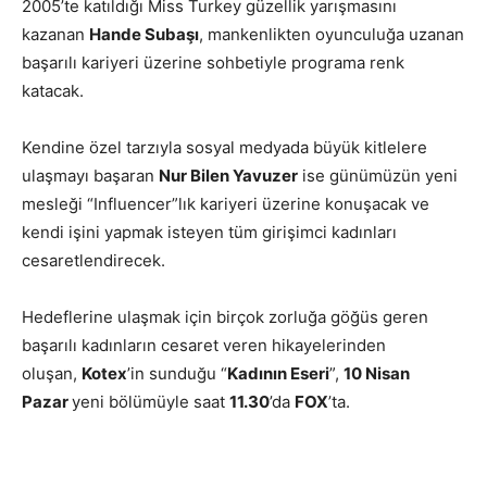
2005’te katıldığı Miss Turkey güzellik yarışmasını
kazanan
Hande Subaşı
, mankenlikten oyunculuğa uzanan
başarılı kariyeri üzerine sohbetiyle programa renk
katacak.
Kendine özel tarzıyla sosyal medyada büyük kitlelere
ulaşmayı başaran
Nur Bilen Yavuzer
ise günümüzün yeni
mesleği “Influencer”lık kariyeri üzerine konuşacak ve
kendi işini yapmak isteyen tüm girişimci kadınları
cesaretlendirecek.
Hedeflerine ulaşmak için birçok zorluğa göğüs geren
başarılı kadınların cesaret veren hikayelerinden
oluşan,
Kotex
’in sunduğu “
Kadının Eseri
”,
10 Nisan
Pazar
yeni bölümüyle saat
11.30
’da
FOX
’ta.