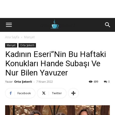
Ana Sayfa
Manşet
Manşet
Orta Şekerli
Kadının Eseri”Nin Bu Haftaki
Konukları Hande Subaşı Ve
Nur Bilen Yavuzer
Yazar
Orta Şekerli
-
7 Nisan 2022
699
0
Facebook
Twitter