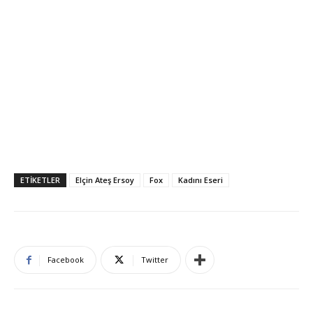
ETIKETLER
Elçin Ateş Ersoy
Fox
Kadını Eseri
Facebook
Twitter