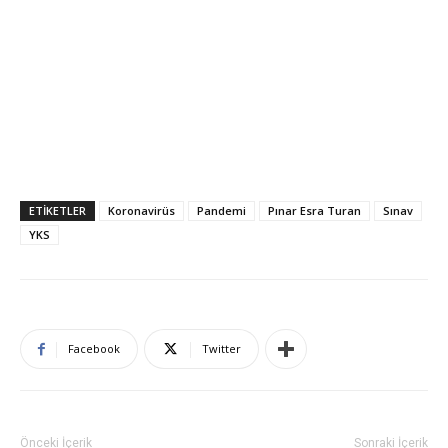
ETIKETLER
Koronavirüs
Pandemi
Pınar Esra Turan
Sınav
YKS
Facebook
Twitter
Önceki İçerik
Sonraki İçerik