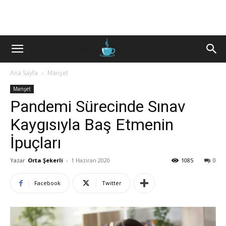
Ana Sayfa
Manşet
Manşet
Pandemi Sürecinde Sınav
Kaygısıyla Baş Etmenin
İpuçları
Yazar
Orta Şekerli
-
1 Haziran 2020
1085
0
Facebook
Twitter