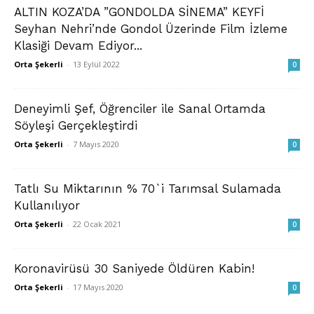
ALTIN KOZA’DA ”GONDOLDA SİNEMA” KEYFİ
Seyhan Nehri’nde Gondol Üzerinde Film İzleme
Klasiği Devam Ediyor...
Orta Şekerli
-
13 Eylül 2022
0
Deneyimli Şef, Öğrenciler ile Sanal Ortamda
Söyleşi Gerçekleştirdi
Orta Şekerli
-
7 Mayıs 2020
0
Tatlı Su Miktarının % 70`i Tarımsal Sulamada
Kullanılıyor
Orta Şekerli
-
22 Ocak 2021
0
Koronavirüsü 30 Saniyede Öldüren Kabin!
Orta Şekerli
-
17 Mayıs 2020
0