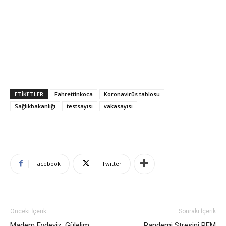
ETIKETLER
Fahrettinkoca
Koronavirüs tablosu
Sağlıkbakanlığı
testsayısı
vakasayısı
Facebook
Twitter
Önceki İçerik
Sonraki İçerik
Madem Evdeyiz, Gülelim
Pandemi Stresini REM