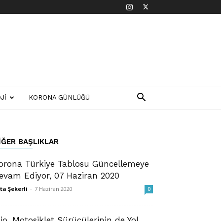
JI
KORONA GÜNLÜĞÜ
IĞER BAŞLIKLAR
orona Türkiye Tablosu Güncellemeye
evam Ediyor, 07 Haziran 2020
ta Şekerli
-
7 Haziran 2020
0
io, Motosiklet Sürücülerinin de Yol