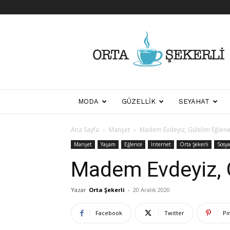
Her
Şeyden
Biraz
Biraz
MODA
GÜZELLIK
SEYAHAT
Ana Sayfa
Manşet
Madem Evdeyiz, Gülelim Eğlene
Manşet
Yaşam
Eğlence
İnternet
Orta Şekerli
Sosya
Madem Evdeyiz, 
Yazar
Orta Şekerli
-
20 Aralık 2020
Facebook
Twitter
Pi