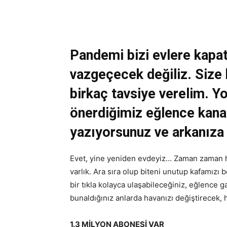
Pandemi bizi evlere kapa
vazgeçecek değiliz. Siz
birkaç tavsiye verelim. Y
önerdiğimiz eğlence kanall
yazıyorsunuz ve arkanıza
Evet, yine yeniden evdeyiz… Zaman zaman hep
varlık. Ara sıra olup biteni unutup kafamızı 
bir tıkla kolayca ulaşabileceğiniz, eğlence g
bunaldığınız anlarda havanızı değiştirecek,
1.3 MİLYON ABONESİ VAR