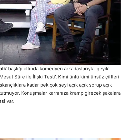
alk’
başlığı altında komedyen arkadaşlarıyla ‘geyik’
esut Süre ile İlişki Testi’. Kimi ünlü kimi ünsüz çiftleri
kançlıklara kadar pek çok şeyi açık açık sorup açık
raf tutmuyor. Konuşmalar karnınıza kramp girecek şakalara
si var.