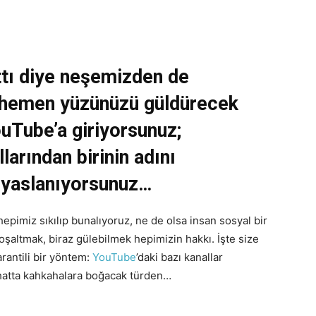
ttı diye neşemizden de
e hemen yüzünüzü güldürecek
ouTube’a giriyorsunuz;
arından birinin adını
 yaslanıyorsunuz…
imiz sıkılıp bunalıyoruz, ne de olsa insan sosyal bir
boşaltmak, biraz gülebilmek hepimizin hakkı. İşte size
arantili bir yöntem:
YouTube
’daki bazı kanallar
 hatta kahkahalara boğacak türden…