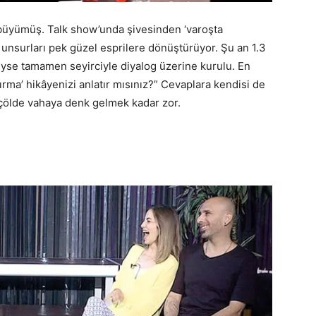
büyümüş. Talk show’unda şivesinden ‘varoşta
 unsurları pek güzel esprilere dönüştürüyor. Şu an 1.3
iyse tamamen seyirciyle diyalog üzerine kurulu. En
atırma’ hikâyenizi anlatır mısınız?” Cevaplara kendisi de
, çölde vahaya denk gelmek kadar zor.