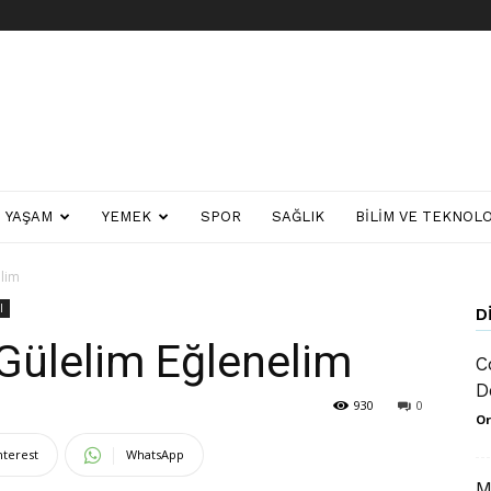
YAŞAM
YEMEK
SPOR
SAĞLIK
BILIM VE TEKNOLO
lim
l
D
Gülelim Eğlenelim
C
D
930
0
Or
nterest
WhatsApp
M