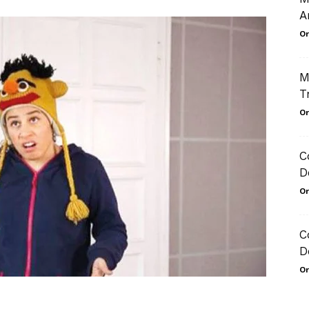
A
Or
M
T
Or
C
D
Or
C
D
Or