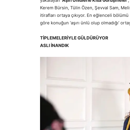
yakalayan
‘Aşırı Ünlülerle Kısa Görüşmeler’
Kerem Bürsin, Tülin Özen, Şevval Sam, Melisa
itirafları ortaya çıkıyor. En eğlenceli bölü
göre konuğun ‘aşırı ünlü olup olmadığı’ ortay
TİPLEMELERİYLE GÜLDÜRÜYOR
ASLI İNANDIK