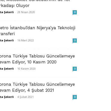
rkadaşı Oluyor
ta Şekerli
-
28 Nisan 2020
0
etro İstanbul’dan Nijerya’ya Teknoloji
ransferi
ta Şekerli
-
16 Mart 2022
0
orona Türkiye Tablosu Güncellemeye
evam Ediyor, 10 Kasım 2020
ta Şekerli
-
10 Kasım 2020
0
orona Türkiye Tablosu Güncellemeye
evam Ediyor, 4 Şubat 2021
ta Şekerli
-
4 Şubat 2021
0