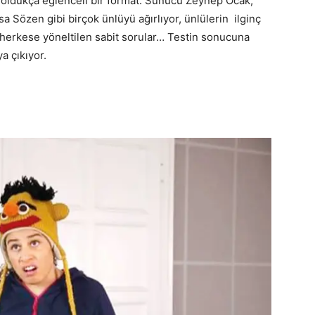
, oldukça eğlenceli bir format. Sunucu Zeynep Ocak;
 Sözen gibi birçok ünlüyü ağırlıyor, ünlülerin ilginç
mü herkese yöneltilen sabit sorular… Testin sonucuna
a çıkıyor.