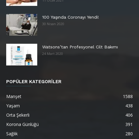
11 Ocak 2021
100 Yaşında Coronayı Yendi!
30 Nisan 2020
Watsons’tan Profesyonel Cilt Bakımı
24 Mart 2020
POPÜLER KATEGORİLER
Manşet
1588
Yaşam
438
Orta Şekerli
406
Korona Günlüğü
391
Sağlık
280