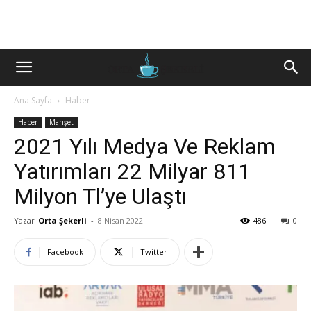
Ana Sayfa
Haber
Haber
Manşet
2021 Yılı Medya Ve Reklam
Yatırımları 22 Milyar 811
Milyon Tl’ye Ulaştı
Yazar
Orta Şekerli
-
8 Nisan 2022
486
0
Facebook
Twitter