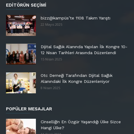
EDITÖRÜN SEÇIMI
bizz@kampüs’te 1108 Takım Yarıştı
22 Mayıs 2025
Dijital Sağlık Alanında Yapılan İlk Kongre 10-
12 Nisan Tarihleri Arasında Düzenlendi
15 Nisan 2025
Otc Derneği Tarafından Dijital Sağlık
Alanındaki İlk Kongre Düzenleniyor
8 Nisan 2025
POPÜLER MESAJLAR
Cinselliğin En Özgür Yaşandığı Ülke Sizce
Hangi Ülke?