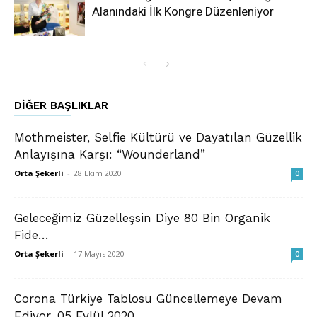
Alanındaki İlk Kongre Düzenleniyor
DIĞER BAŞLIKLAR
Mothmeister, Selfie Kültürü ve Dayatılan Güzellik
Anlayışına Karşı: “Wounderland”
Orta Şekerli
-
28 Ekim 2020
0
​Geleceğimiz Güzelleşsin Diye 80 Bin Organik
Fide…
Orta Şekerli
-
17 Mayıs 2020
0
Corona Türkiye Tablosu Güncellemeye Devam
Ediyor, 05 Eylül 2020