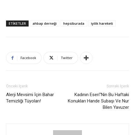
ETIKETLER
ahbap derneği
hepsiburada
iyilik hareketi
Facebook
Twitter
Önceki İçerik
Sonraki İçerik
Alerji Mevsimi İçin Bahar
Kadının Eseri”Nin Bu Haftaki
Temizliği Tüyoları!
Konukları Hande Subaşı Ve Nur
Bilen Yavuzer