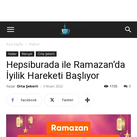
Ana Sayfa
Haber
Haber
Manşet
Orta Şekerli
Hepsiburada ile Ramazan’da
İyilik Hareketi Başlıyor
Yazar
Orta Şekerli
-
5 Nisan 2022
1155
0
Facebook
Twitter