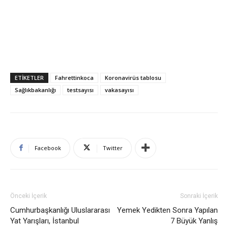
ETIKETLER
Fahrettinkoca
Koronavirüs tablosu
Sağlıkbakanlığı
testsayısı
vakasayısı
Facebook
Twitter
Önceki İçerik
Sonraki İçerik
Cumhurbaşkanlığı Uluslararası
Yemek Yedikten Sonra Yapılan
Yat Yarışları, İstanbul
7 Büyük Yanlış