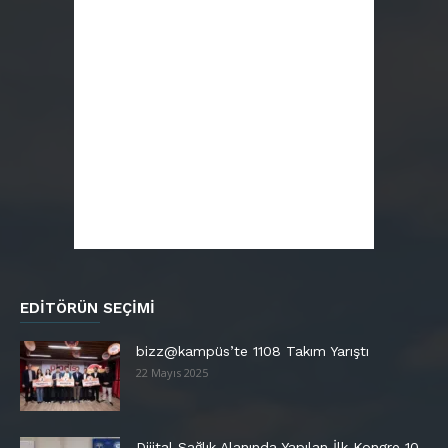
EDITÖRÜN SEÇIMI
bizz@kampüs’te 1108 Takım Yarıştı
22 Mayıs 2025
Dijital Sağlık Alanında Yapılan İlk Kongre 10-