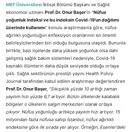
MEF Üniversitesi
İktisat Bölümü Başkanı ve Sağlık
ekonomisi uzmanı
Prof. Dr. Onur Başer
’in “
Nüfus
yoğunluk indeksi ve bu indeksin Covid-19’un dağılımı
üzerinde kullanımı
” konulu araştırmasına göre, nüfus
ağırlıklı yoğunluğun enfeksiyon oranlarının en önemli
belirleyicilerinden biri olduğu bulgusuna ulaşıldı. Bununla
birlikte, bazı ilçelerde daha yüksek yoğunluk olsa dahi
gelişmiş sağlık bakım sistemleri nedeniyle, Covid-19
kaynaklı ölümlerin daha düşük seviyede olduğu ortaya
çıktı. Sağlık sektörünün prestijli yayını Health Policy
Journal tarafından kabul edilen araştırmayı değerlendiren
Prof. Dr. Onur Başer,
“Sıkışıklık yüzde 10 arttığı zaman
yayılım hızı yüzde 6,7 artıyor. Bütün ülkelerde kalabalık
bölgeler o ülkelerin salgın merkezleri olarak ortaya
çıkıyor. Nüfus yoğunluğu arttıkça yayılım hızı artıyor. 15
milyondan fazla nüfusa sahip İstanbul, nüfus ağırlıklı
endeksine göre ilk sırada yer alıyor. Örneğin, Esenler’deki