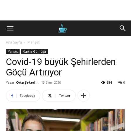
Ana Sayfa
Manşet
Manşet
Korona Günlüğü
Covid-19 büyük Şehirlerden
Göçü Artırıyor
Yazar
Orta Şekerli
-
13 Ekim 2020
884
0
Facebook
Twitter