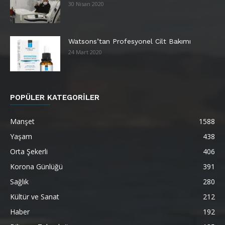
30 Nisan 2020
Watsons’tan Profesyonel Cilt Bakımı
24 Mart 2020
POPÜLER KATEGORİLER
Manşet
1588
Yaşam
438
Orta Şekerli
406
Korona Günlüğü
391
Sağlık
280
Kültür ve Sanat
212
Haber
192