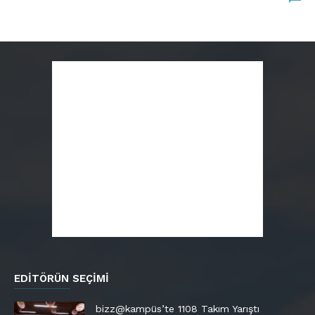
EDITÖRÜN SEÇIMI
bizz@kampüs’te 1108 Takım Yarıştı