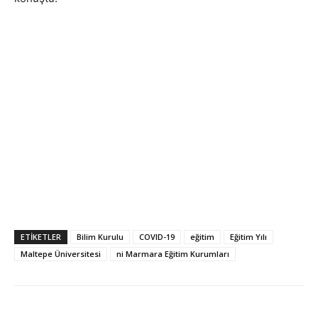
ETIKETLER
Bilim Kurulu
COVID-19
eğitim
Eğitim Yılı
Maltepe Üniversitesi
ni Marmara Eğitim Kurumları