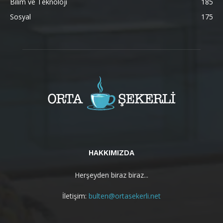
Bilim ve Teknoloji
185
Sosyal
175
HAKKIMIZDA
Herşeyden biraz biraz...
İletişim:
bulten@ortasekerli.net