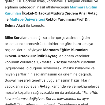
getirdi. Dr. Görkem İldaş, koronavirüs salgının okulları ve
eğitimin geleceğini nasıl etkileyeceğini
Marmara Eğitim
Kurumları
İlkokul-Ortaokul Müdürü Çiğdem Anar Aytaç
ile
Maltepe Üniversitesi
Rektör Yardımcısı Prof. Dr.
Belma Akşit
ile konuştu.
Bilim Kurulu
’nun aldığı kararlar çerçevesinde eğitim
ortamlarını koronavirüs tedbirlerine göre hazırlamaya
başladıklarını söyleyen
Marmara Eğitim Kurumları
İlkokul-Ortaokul Müdürü Aytaç
, en önem verdikleri
konunun okullarda 1,5 metrelik sosyal mesafe kuralının
uygulanması olduğunu söyleyerek, maske kullanımı ve
hijyen şartlarının sağlanmasının da önemine değindi.
Sosyal mesafeli teneffüs uygulamasının hazırlıklarını
yaptıklarını söyleyen
Aytaç
, kantinde ve yemekhanelerde
mesafe koşulları sağlayacaklarını da anlatarak, “
Teneffüs
kavramlarımız değişiyor. Servis kavramında da aynı
değişiklikler gündeme gelecek. Çocuklarımızı okul