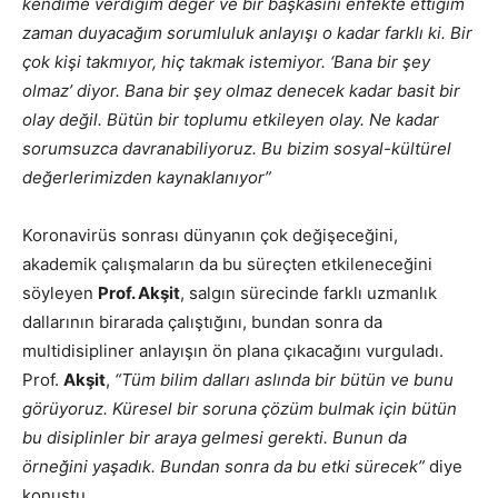
kendime verdiğim değer ve bir başkasını enfekte ettiğim
zaman duyacağım sorumluluk anlayışı o kadar farklı ki. Bir
çok kişi takmıyor, hiç takmak istemiyor. ‘Bana bir şey
olmaz’ diyor. Bana bir şey olmaz denecek kadar basit bir
olay değil. Bütün bir toplumu etkileyen olay. Ne kadar
sorumsuzca davranabiliyoruz. Bu bizim sosyal-kültürel
değerlerimizden kaynaklanıyor”
Koronavirüs sonrası dünyanın çok değişeceğini,
akademik çalışmaların da bu süreçten etkileneceğini
söyleyen
Prof. Akşit
, salgın sürecinde farklı uzmanlık
dallarının birarada çalıştığını, bundan sonra da
multidisipliner anlayışın ön plana çıkacağını vurguladı.
Prof.
Akşit
,
“Tüm bilim dalları aslında bir bütün ve bunu
görüyoruz. Küresel bir soruna çözüm bulmak için bütün
bu disiplinler bir araya gelmesi gerekti. Bunun da
örneğini yaşadık. Bundan sonra da bu etki sürecek”
diye
konuştu.