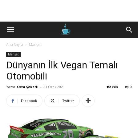
Ana Sayfa
Manşet
Manşet
Dünyanın İlk Vegan Temalı
Otomobili
Yazar
Orta Şekerli
-
21 Ocak 2021
888
0
Facebook
Twitter