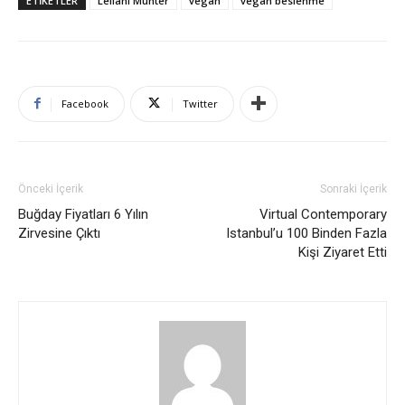
ETIKETLER
Leilani Münter
vegan
vegan beslenme
Facebook
Twitter
Önceki İçerik
Sonraki İçerik
Buğday Fiyatları 6 Yılın
Virtual Contemporary
Zirvesine Çıktı
Istanbul’u 100 Binden Fazla
Kişi Ziyaret Etti