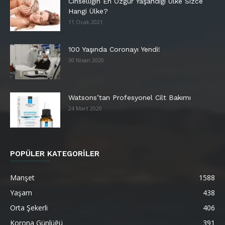
Cinselliğin En Özgür Yaşandığı Ülke Sizce
Hangi Ülke?
11 Ocak 2021
100 Yaşında Coronayı Yendi!
30 Nisan 2020
Watsons’tan Profesyonel Cilt Bakımı
24 Mart 2020
POPÜLER KATEGORİLER
Manşet
1588
Yaşam
438
Orta Şekerli
406
Korona Günlüğü
391