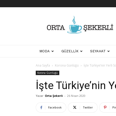
Her
Şeyden
Biraz
Biraz
MODA
GÜZELLIK
SEYAHAT
Ana Sayfa
Korona Günlüğü
İşte Türkiye’nin Yerli 
Korona Günlüğü
İşte Türkiye’nin 
Yazar
Orta Şekerli
-
26 Nisan 2020
Facebook
Twitter
Pi