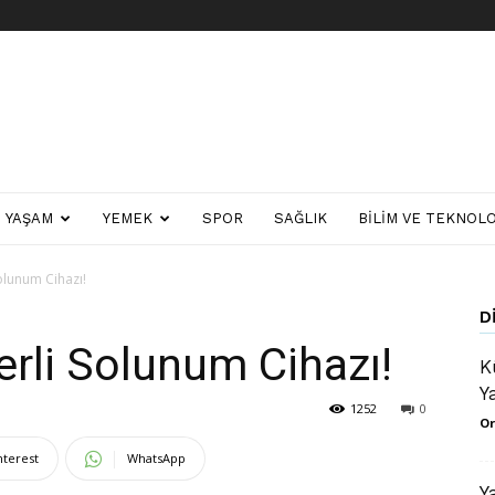
YAŞAM
YEMEK
SPOR
SAĞLIK
BILIM VE TEKNOLO
Solunum Cihazı!
D
Yerli Solunum Cihazı!
K
Y
1252
0
Or
nterest
WhatsApp
Y