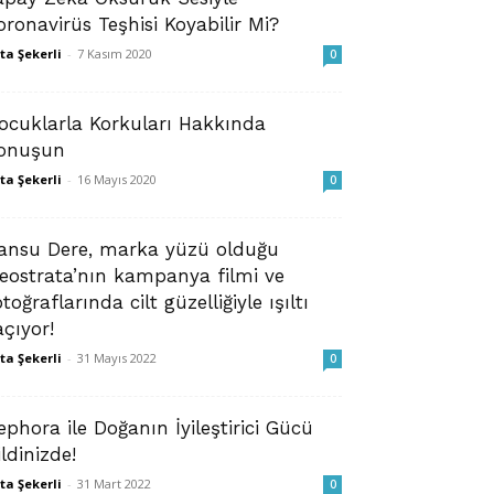
oronavirüs Teşhisi Koyabilir Mi?
ta Şekerli
-
7 Kasım 2020
0
ocuklarla Korkuları Hakkında
onuşun
ta Şekerli
-
16 Mayıs 2020
0
ansu Dere, marka yüzü olduğu
eostrata’nın kampanya filmi ve
otoğraflarında cilt güzelliğiyle ışıltı
açıyor!
ta Şekerli
-
31 Mayıs 2022
0
ephora ile Doğanın İyileştirici Gücü
ildinizde!
ta Şekerli
-
31 Mart 2022
0