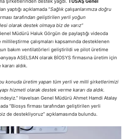
a şirketlerinden destek yağdı.
TUSAŞ Genel
an yaptığı açıklamada “
Sağlık çalışanlarımıza doğru
rması tarafından geliştirilen yerli yoğun
lesi olarak destek olmaya biz de varız”
enel Müdürü Haluk Görgün de paylaştığı videoda
e millileştirme çalışmaları kapsamında desteklenen
n bakım ventilatörleri geliştirildi ve pilot üretime
ampanyaya ASELSAN olarak BİOSYS firmasına üretim için
kararı aldık.
u konuda üretim yapan tüm yerli ve milli şirketlerimizi
yapı hizmeti olarak destek verme kararı da aldık.
etindeyiz.” Havelsan Genel Müdürü Ahmet Hamdi Atalay
a “Biosys firması tarafından geliştirilen yerli
iz de destekliyoruz” açıklamasında bulundu.