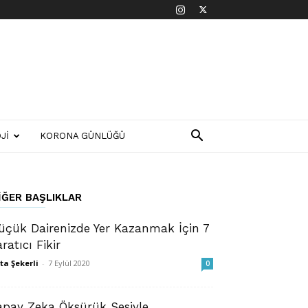
JI
KORONA GÜNLÜĞÜ
IĞER BAŞLIKLAR
üçük Dairenizde Yer Kazanmak İçin 7
aratıcı Fikir
ta Şekerli
-
7 Eylül 2020
0
apay Zeka Öksürük Sesiyle