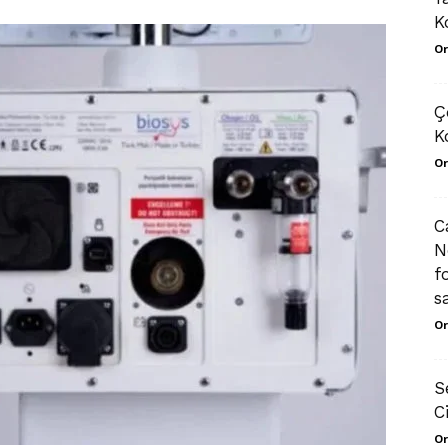
K
Or
Ç
K
Or
C
N
f
s
Or
S
C
Or