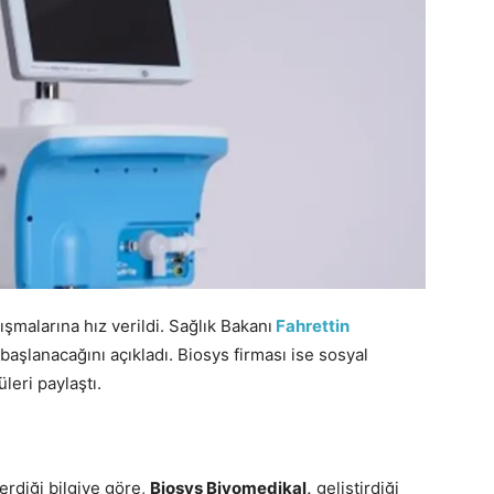
şmalarına hız verildi. Sağlık Bakanı
Fahrettin
başlanacağını açıkladı. Biosys firması ise sosyal
leri paylaştı.
verdiği bilgiye göre,
Biosys Biyomedikal,
geliştirdiği