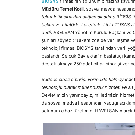
BİOSYS
firmasının solunum cihazına savunm
Müdürü Temel Kotil
, sosyal meyda hasabınd
teknolojik cihazları sağlamak adına BİOSİS fi
bakım ventilatörleri üretimleri için TUSAŞ ai
dedi.
ASELSAN Yönetim Kurulu Başkanı ve G
şunları söyledi: ”Ülkemizde de yerlileşme v
teknoloji firması BİOSYS tarafından yerli yoğu
başlandı. Selçuk Bayraktar’ın başlattığı k
destek olmaya 250 adet cihaz siparişi verme 
Sadece cihaz siparişi vermekle kalmayarak b
teknolojik olarak mühendislik hizmeti ve alt 
Devletimizin yanındayız, milletimizin hizm
da sosyal medya hesabından yaptığı açıklamad
solunum cihazı üretimini HAVELSAN olarak b