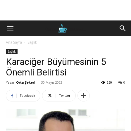
Ana Sayfa
Sağlık
Sağlık
Karaciğer Büyümesinin 5
Önemli Belirtisi
Yazar
Orta Şekerli
-
30 Mayıs 2023
250
0
Facebook
Twitter