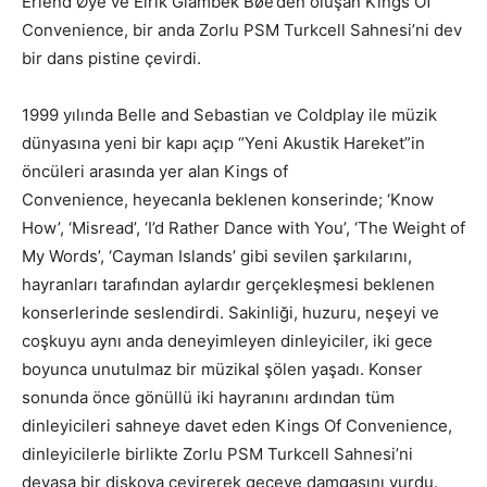
Erlend Øye ve Eirik Glambek Bøe’den oluşan Kings Of
Convenience, bir anda Zorlu PSM Turkcell Sahnesi’ni dev
bir dans pistine çevirdi.
1999 yılında Belle and Sebastian ve Coldplay ile müzik
dünyasına yeni bir kapı açıp “Yeni Akustik Hareket”in
öncüleri arasında yer alan Kings of
Convenience, heyecanla beklenen konserinde; ‘Know
How’, ‘Misread’, ‘I’d Rather Dance with You’, ‘The Weight of
My Words’, ‘Cayman Islands’ gibi sevilen şarkılarını,
hayranları tarafından aylardır gerçekleşmesi beklenen
konserlerinde seslendirdi. Sakinliği, huzuru, neşeyi ve
coşkuyu aynı anda deneyimleyen dinleyiciler, iki gece
boyunca unutulmaz bir müzikal şölen yaşadı. Konser
sonunda önce gönüllü iki hayranını ardından tüm
dinleyicileri sahneye davet eden Kings Of Convenience,
dinleyicilerle birlikte Zorlu PSM Turkcell Sahnesi’ni
devasa bir diskoya çevirerek geceye damgasını vurdu.