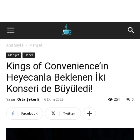
Ana Sayfa
Manşet
Manşet
Haber
Kings of Convenience’ın
Heyecanla Beklenen İki
Konseri de Büyüledi!
Yazar
Orta Şekerli
-
6 Ekim 2022
254
0
Facebook
Twitter