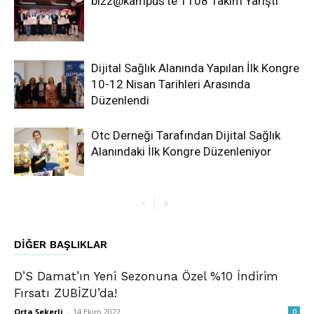
bizz@kampüs’te 1108 Takım Yarıştı
Dijital Sağlık Alanında Yapılan İlk Kongre
10-12 Nisan Tarihleri Arasında
Düzenlendi
Otc Derneği Tarafından Dijital Sağlık
Alanındaki İlk Kongre Düzenleniyor
DIĞER BAŞLIKLAR
D’S Damat’ın Yeni Sezonuna Özel %10 İndirim
Fırsatı ZUBİZU’da!
Orta Şekerli
-
14 Ekim 2022
0