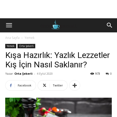
Ana Sayfa
Yemek
Yemek
Orta Şekerli
Kışa Hazırlık: Yazlık Lezzetler
Kış İçin Nasıl Saklanır?
Yazar
Orta Şekerli
-
4 Eylül 2020
973
0
Facebook
Twitter