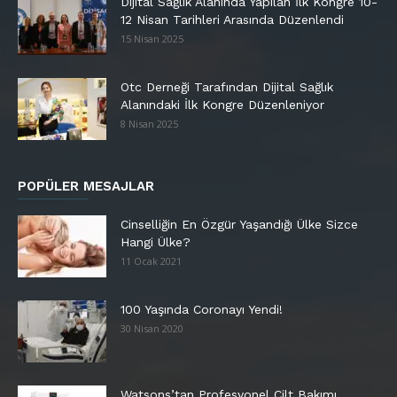
Dijital Sağlık Alanında Yapılan İlk Kongre 10-
12 Nisan Tarihleri Arasında Düzenlendi
15 Nisan 2025
Otc Derneği Tarafından Dijital Sağlık
Alanındaki İlk Kongre Düzenleniyor
8 Nisan 2025
POPÜLER MESAJLAR
Cinselliğin En Özgür Yaşandığı Ülke Sizce
Hangi Ülke?
11 Ocak 2021
100 Yaşında Coronayı Yendi!
30 Nisan 2020
Watsons’tan Profesyonel Cilt Bakımı