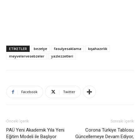
ETIKETLER
bezelye
fasulyesaklama
kışahazırlık
meyvelervesebzeler
yazlezzetleri
Facebook
Twitter
Önceki İçerik
Sonraki İçerik
PAÜ Yeni Akademik Yıla Yeni
Corona Türkiye Tablosu
Eğitim Modeli ile Başlıyor
Güncellemeye Devam Ediyor,