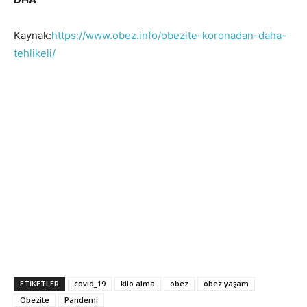
Kaynak:
https://www.obez.info/obezite-koronadan-daha-
tehlikeli/
ETIKETLER
covid_19
kilo alma
obez
obez yaşam
Obezite
Pandemi