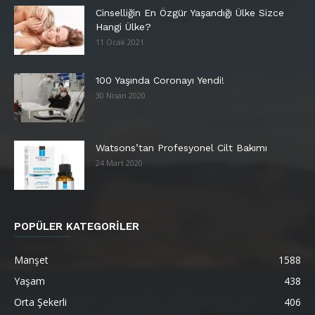
Cinselliğin En Özgür Yaşandığı Ülke Sizce
Hangi Ülke?
11 Ocak 2021
100 Yaşında Coronayı Yendi!
30 Nisan 2020
Watsons’tan Profesyonel Cilt Bakımı
24 Mart 2020
POPÜLER KATEGORİLER
Manşet
1588
Yaşam
438
Orta Şekerli
406