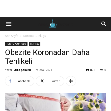
Ana Sayfa
Korona Günlüğü
Korona Günlüğü
Manşet
Obezite Koronadan Daha
Tehlikeli
Yazar
Orta Şekerli
-
19 Ocak 2021
821
0
Facebook
Twitter