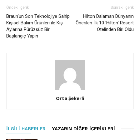
Önceki İçerik
Sonraki İçerik
Braun’un Son Teknolojiye Sahip
Hilton Dalaman Dünyanın
Kişisel Bakım Ürünleri ile Kış
Önerilen İlk 10 ‘Hilton’ Resort
Aylarına Pürüzsüz Bir
Otelinden Biri Oldu
Başlangıç Yapın
Orta Şekerli
İLGILI HABERLER
YAZARIN DIĞER İÇERIKLERI