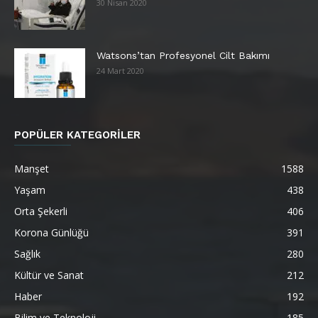
30 Nisan 2020
Watsons’tan Profesyonel Cilt Bakımı
24 Mart 2020
POPÜLER KATEGORİLER
Manşet
1588
Yaşam
438
Orta Şekerli
406
Korona Günlüğü
391
Sağlık
280
Kültür ve Sanat
212
Haber
192
Bilim ve Teknoloji
185