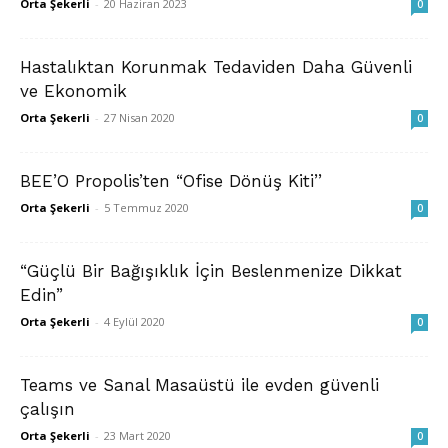
Orta Şekerli
-
20 Haziran 2023
0
Hastalıktan Korunmak Tedaviden Daha Güvenli
ve Ekonomik
Orta Şekerli
-
27 Nisan 2020
0
BEE’O Propolis’ten “Ofise Dönüş Kiti’’
Orta Şekerli
-
5 Temmuz 2020
0
“Güçlü Bir Bağışıklık İçin Beslenmenize Dikkat
Edin”
Orta Şekerli
-
4 Eylül 2020
0
Teams ve Sanal Masaüstü ile evden güvenli
çalışın
Orta Şekerli
-
23 Mart 2020
0