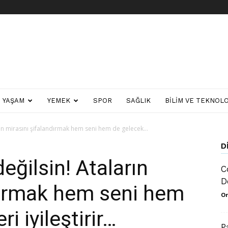
YAŞAM
YEMEK
SPOR
SAĞLIK
BILIM VE TEKNOLO
ın mirasını şifalandırmak hem seni hem de gelecek...
D
ğilsin! Ataların
C
D
dırmak hem seni hem
Or
ri iyileştirir…
P