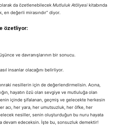
olarak da özetlenebilecek
Mutluluk Atölyesi
kitabında
, en değerli mirasındır” diyor.
e özetliyor:
düşünce ve davranışlarının bir sonucu.
ıl insanlar olacağını belirliyor.
nraki nesillerin için de değerlendirmelisin. Acına,
lığın, hayatın özü olan sevgiye ve mutluluğa olan
 senin içinde şifalanan, geçmiş ve gelecekte herkesin
her acı, her yara, her umutsuzluk, her öfke, her
n gelecek nesiller, senin oluşturduğun bu nuru hayata
ya devam edeceksin. İşte bu, sonsuzluk demektir!