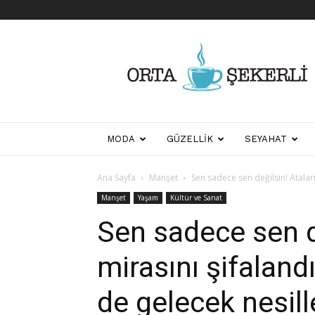
Her
Şeyden
Biraz
Biraz
MODA
GÜZELLIK
SEYAHAT
Ana Sayfa
Manşet
Sen sadece sen değilsin! Atalar
Manşet
Yaşam
Kültür ve Sanat
Sen sadece sen de
mirasını şifalan
de gelecek nesille