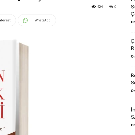
S
424
0
Çe
nterest
WhatsApp
Or
Ç
R
Or
B
S
Or
İ
S
Or