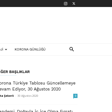
JI
KORONA GÜNLÜĞÜ
IĞER BAŞLIKLAR
orona Türkiye Tablosu Güncellemeye
evam Ediyor, 30 Ağustos 2020
ta Şekerli
-
30 Ağustos 2020
0
andemi, Doğayla İç İçe Olma Fırsatı