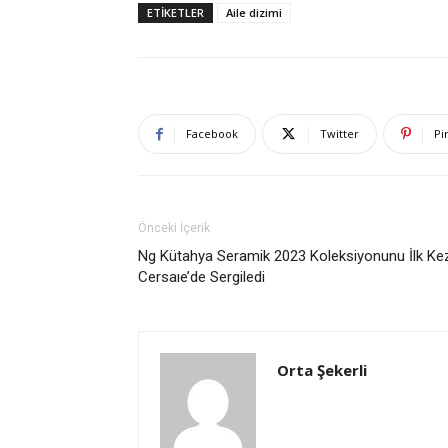
ETIKETLER
Aile dizimi
Facebook
Twitter
Pi
Önceki İçerik
Ng Kütahya Seramik 2023 Koleksiyonunu İlk Ke
Cersaıe’de Sergiledi
Orta Şekerli