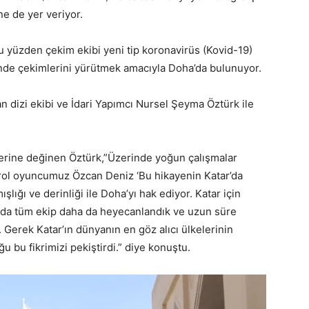
ine de yer veriyor.
 Bu yüzden çekim ekibi yeni tip koronavirüs (Kovid-19)
inde çekimlerini yürütmek amacıyla Doha’da bulunuyor.
 dizi ekibi ve İdari Yapımcı Nursel Şeyma Öztürk ile
lerine değinen Öztürk,”Üzerinde yoğun çalışmalar
şrol oyuncumuz Özcan Deniz ‘Bu hikayenin Katar’da
ığı ve derinliği ile Doha’yı hak ediyor. Katar için
ğunda tüm ekip daha da heyecanlandık ve uzun süre
erek Katar’ın dünyanın en göz alıcı ülkelerinin
 bu fikrimizi pekiştirdi.” diye konuştu.