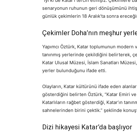
“İyi ki de Katar’ı tercih etmişiz. Çekimlere 
senaryonun ruhunun geri dönüşümünü ihtişaml
günlük çekimlerin 18 Aralık’ta sonra ereceği
Çekimler Doha’nın meşhur yerle
Yapımcı Öztürk, Katar toplumunun modern ve
tanınmış yerlerinde çekildiğini belirterek, 
Katar Ulusal Müzesi, İslam Sanatları Müzesi,
yerler bulunduğunu ifade etti.
Olayların, Katar kültürünü ifade eden alanlar
gösterdiğini belirten Öztürk, “Katar Emiri 
Katarlıların rağbet gösterdiği, Katar’ın tanı
sahnelerinden birini çektik.” şeklinde konuş
Dizi hikayesi Katar’da başlıyor