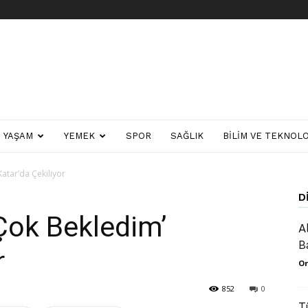
YAŞAM
YEMEK
SPOR
SAĞLIK
BILIM VE TEKNOLO
Katar’da Çekiliyor
D
 Çok Bekledim’
A
B
r
Or
852
0
T