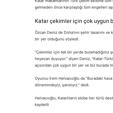
Katar makamlarının Türk çekim ekibine tüm ko
gelmeden önce karşılaştığı tüm engelleri aşmak
Katar çekimler için çok uygun b
Özcan Deniz de Doha’nın şehir tasarımı ve kü
bir yer olduğunu söyledi.
“Çekimler için tek bir yerde bulamadığınız şe
heyecan duyuyor.” diyen Deniz, “Katar-Türkiy
açısından çok uygun bir yer ve biz burada m
Oyuncu İrem Helvacıoğlu da “Buradaki hava o 
dönemindeyiz, şanslıyız.” dedi.
Helvacıoğlu, Katarlıların ekibe her türlü des
kaydetti