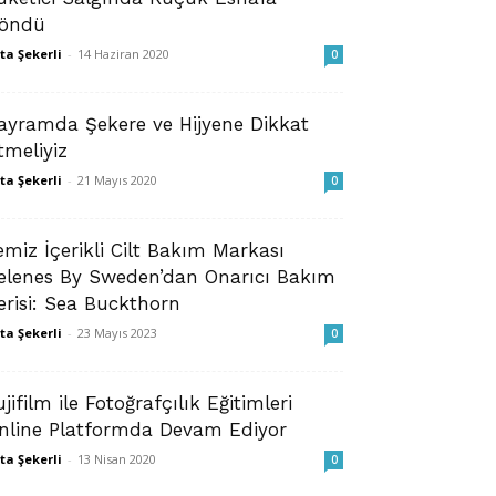
öndü
ta Şekerli
-
14 Haziran 2020
0
ayramda Şekere ve Hijyene Dikkat
tmeliyiz
ta Şekerli
-
21 Mayıs 2020
0
emiz İçerikli Cilt Bakım Markası
elenes By Sweden’dan Onarıcı Bakım
erisi: Sea Buckthorn
ta Şekerli
-
23 Mayıs 2023
0
ujifilm ile Fotoğrafçılık Eğitimleri
nline Platformda Devam Ediyor
ta Şekerli
-
13 Nisan 2020
0