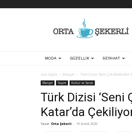
Her
Şeyden
Biraz
Biraz
MODA
GÜZELLIK
SEYAHAT
Ana Sayfa
Manşet
Türk Dizisi ‘Seni Çok Bekledim’ 
Manşet
Yaşam
Kültür ve Sanat
Türk Dizisi ‘Seni
Katar’da Çekiliyo
Yazar
Orta Şekerli
-
19 Aralık 2020