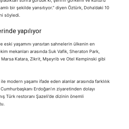
başladıktan sonra gördük ki; şehrin görkemi ve kültürü
ı bir şekilde yansıtıyor.” diyen Öztürk, Doha’daki 10
ni söyledi.
rinde yapılıyor
 eski yaşamını yansıtan sahnelerin ülkenin en
çekim mekanları arasında Suk Vafik, Sheraton Park,
 Marsa Katara, Zikrit, Mşeyrib ve Otel Kempinski gibi
 ile modern yaşamı ifade eden alanlar arasında farklılık
ve Cumhurbaşkanı Erdoğan’ın ziyaretinden dolayı
nmış Türk restoranı Şazeli’de dizinin önemli
tu.