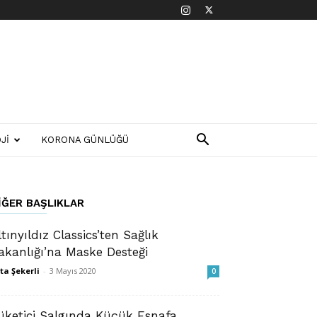
JI
KORONA GÜNLÜĞÜ
IĞER BAŞLIKLAR
ltınyıldız Classics’ten Sağlık
akanlığı’na Maske Desteği
ta Şekerli
-
3 Mayıs 2020
0
üketici Salgında Küçük Esnafa