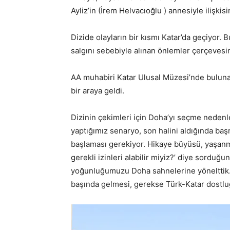
Ayliz’in (İrem Helvacıoğlu ) annesiyle ilişkis
Dizide olayların bir kısmı Katar’da geçiyor.
salgını sebebiyle alınan önlemler çerçeves
AA muhabiri Katar Ulusal Müzesi’nde bulunan
bir araya geldi.
Dizinin çekimleri için Doha’yı seçme neden
yaptığımız senaryo, son halini aldığında ba
başlaması gerekiyor. Hikaye büyüsü, yaşanmışl
gerekli izinleri alabilir miyiz?’ diye sordu
yoğunluğumuzu Doha sahnelerine yönelttik. G
başında gelmesi, gerekse Türk-Katar dostluğu