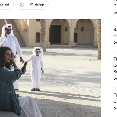
nterest
WhatsApp
D
Or
B
E
Or
T
C
S
Or
F
O
Or