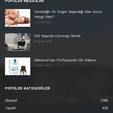
POPÜLER MESAJLAR
Cinselliğin En Özgür Yaşandığı Ülke Sizce
Hangi Ülke?
11 Ocak 2021
100 Yaşında Coronayı Yendi!
30 Nisan 2020
Watsons’tan Profesyonel Cilt Bakımı
24 Mart 2020
POPÜLER KATEGORİLER
Manşet
1588
Yaşam
438