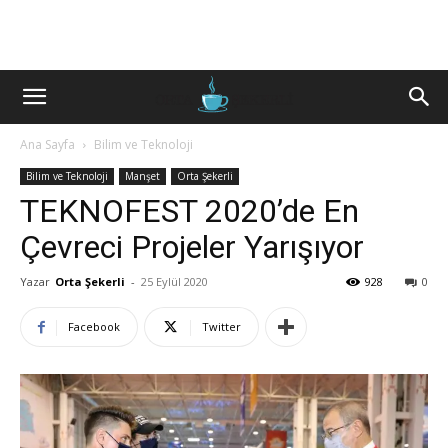
Ana Sayfa
Bilim ve Teknoloji
Bilim ve Teknoloji
Manşet
Orta Şekerli
TEKNOFEST 2020’de En
Çevreci Projeler Yarışıyor
Yazar
Orta Şekerli
-
25 Eylül 2020
928
0
Facebook
Twitter