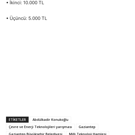
• İkinci: 10.000 TL
• Üçüncü: 5.000 TL
ETIKETLER
Abdülkadir Konukoğlu
Çevre ve Enerji Teknolojileri yarışması
Gaziantep
Gaziantep Büyükşehir Belediyesi
Milli Teknoloji Hamlesi