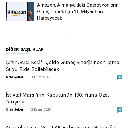
Amazon, Almanya’daki Operasyonlarını
Genişletmek İçin 10 Milyar Euro
Harcayacak
DIĞER BAŞLIKLAR
Çığır Açıcı Keşif: Çölde Güneş Enerjisinden İçme
Suyu Elde Edilebilecek
Orta Şekerli
-
31 Ekim 2020
0
İstiklal Marşı’nın Kabulünün 100. Yılına Özel
Yarışma
Orta Şekerli
-
12 Kasım 2020
0
Anadolu Isuzu Ve ULAK Haberleşme, Geleceğin