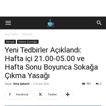
Ana Sayfa
Manşet
Manşet
Korona Günlüğü
Yeni Tedbirler Açıklandı:
Hafta içi 21.00-05.00 ve
Hafta Sonu Boyunca Sokağa
Çıkma Yasağı
Yazar
Orta Şekerli
-
2 Aralık 2020
797
0
Facebook
Twitter