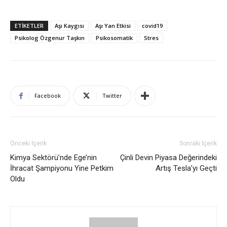
ETIKETLER
Aşı Kaygısı
Aşı Yan Etkisi
covid19
Psikolog Özgenur Taşkın
Psikosomatik
Stres
Facebook
Twitter
Önceki İçerik
Sonraki İçerik
Kimya Sektörü’nde Ege’nin
Çinli Devin Piyasa Değerindeki
İhracat Şampiyonu Yine Petkim
Artış Tesla’yı Geçti
Oldu