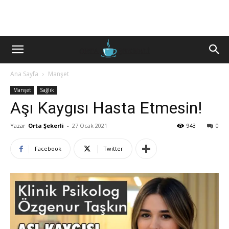
Ana Sayfa
Manşet
Manşet
Sağlık
Aşı Kaygısı Hasta Etmesin!
Yazar
Orta Şekerli
-
27 Ocak 2021
943
0
Facebook
Twitter