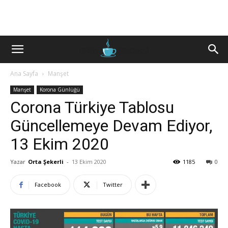
Ana Sayfa
Manşet
Manşet
Korona Günlüğü
Corona Türkiye Tablosu
Güncellemeye Devam Ediyor,
13 Ekim 2020
Yazar
Orta Şekerli
-
13 Ekim 2020
1185
0
Facebook
Twitter