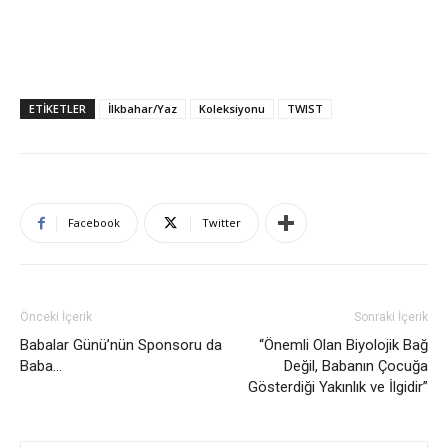
ETIKETLER
İlkbahar/Yaz
Koleksiyonu
TWIST
Facebook
Twitter
Önceki İçerik
Sonraki İçerik
Babalar Günü’nün Sponsoru da
“Önemli Olan Biyolojik Bağ
Baba…
Değil, Babanın Çocuğa
Gösterdiği Yakınlık ve İlgidir”