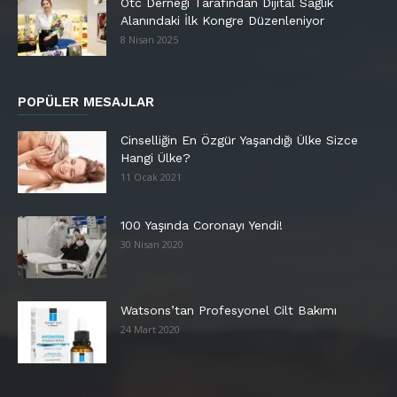
Otc Derneği Tarafından Dijital Sağlık
Alanındaki İlk Kongre Düzenleniyor
8 Nisan 2025
POPÜLER MESAJLAR
Cinselliğin En Özgür Yaşandığı Ülke Sizce
Hangi Ülke?
11 Ocak 2021
100 Yaşında Coronayı Yendi!
30 Nisan 2020
Watsons’tan Profesyonel Cilt Bakımı
24 Mart 2020