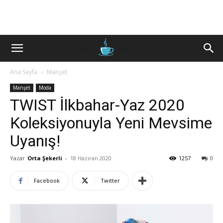
Ana Sayfa
Manşet
Manşet
Moda
TWIST İlkbahar-Yaz 2020
Koleksiyonuyla Yeni Mevsime
Uyanış!
Yazar
Orta Şekerli
-
18 Haziran 2020
1257
0
Facebook
Twitter